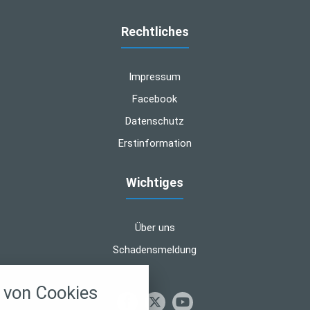
Rechtliches
Impressum
Facebook
Datenschutz
Erstinformation
Wichtiges
Über uns
Schadensmeldung
nstellungen
von Cookies
über alle verwendeten Cookies und
chkeit folgende Kategorien zu