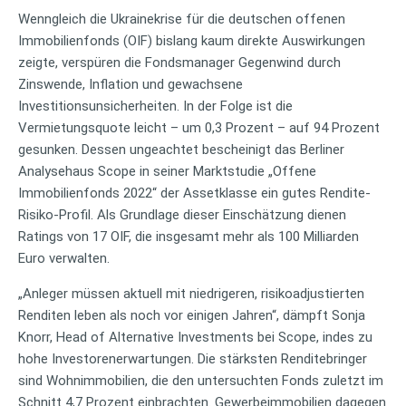
Wenngleich die Ukrainekrise für die deutschen offenen
Immobilienfonds (OIF) bislang kaum direkte Auswirkungen
zeigte, verspüren die Fondsmanager Gegenwind durch
Zinswende, Inflation und gewachsene
Investitionsunsicherheiten. In der Folge ist die
Vermietungsquote leicht – um 0,3 Prozent – auf 94 Prozent
gesunken. Dessen ungeachtet bescheinigt das Berliner
Analysehaus Scope in seiner Marktstudie „Offene
Immobilienfonds 2022“ der Assetklasse ein gutes Rendite-
Risiko-Profil. Als Grundlage dieser Einschätzung dienen
Ratings von 17 OIF, die insgesamt mehr als 100 Milliarden
Euro verwalten.
„Anleger müssen aktuell mit niedrigeren, risikoadjustierten
Renditen leben als noch vor einigen Jahren“, dämpft Sonja
Knorr, Head of Alternative Investments bei Scope, indes zu
hohe Investorenerwartungen. Die stärksten Renditebringer
sind Wohnimmobilien, die den untersuchten Fonds zuletzt im
Schnitt 4,7 Prozent einbrachten. Gewerbeimmobilien dagegen