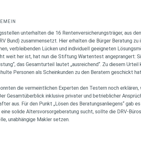
GEMEIN
sstellen unterhalten die 16 Rentenversicherungsträger, aus de
V Bund) zusammensetzt. Hier erhalten die Bürger Beratung zu i
n, verbleibenden Lücken und individuell geeigneten Lösungsmö
ht weit her ist, hat nun die Stiftung Wartentest angeprangert: S
stung“, das Gesamturteil lautet „ausreichend“. Zu diesem Urtei
hulte Personen als Scheinkunden zu den Beratern geschickt hat
konnten die vermeintlichen Experten den Testern noch erklären,
er Gesamtüberblick inklusive privater und betrieblicher Ansprüch
fter aus. Für den Punkt „Lösen des Beratungsanliegens“ gab es 
r eine solide Altersvorsorgeberatung sucht, sollte die DRV-Büro
lle, unabhängige Makler setzen.